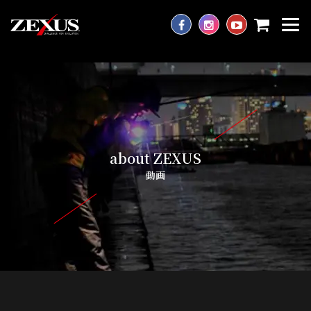
about ZEXUS
動画