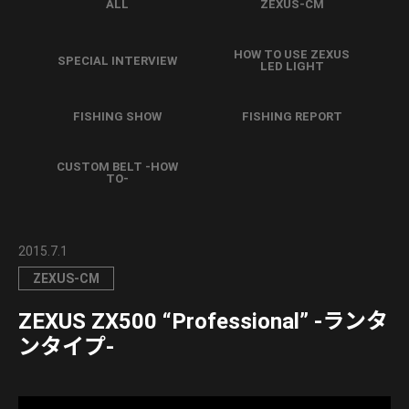
ALL
ZEXUS-CM
HOW TO USE ZEXUS
SPECIAL INTERVIEW
LED LIGHT
FISHING SHOW
FISHING REPORT
CUSTOM BELT -HOW
TO-
2015.7.1
ZEXUS-CM
ZEXUS ZX500 “Professional” ‐ランタ
ンタイプ‐