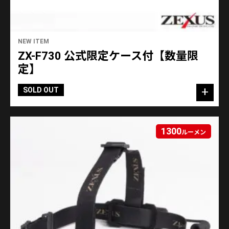
NEW ITEM
ZX-F730 公式限定ケース付【数量限
定】
SOLD OUT
1300
ルーメン