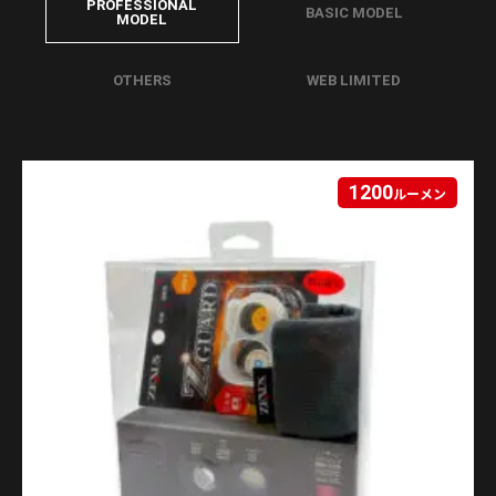
PROFESSIONAL
BASIC MODEL
MODEL
OTHERS
WEB LIMITED
1200
ルーメン