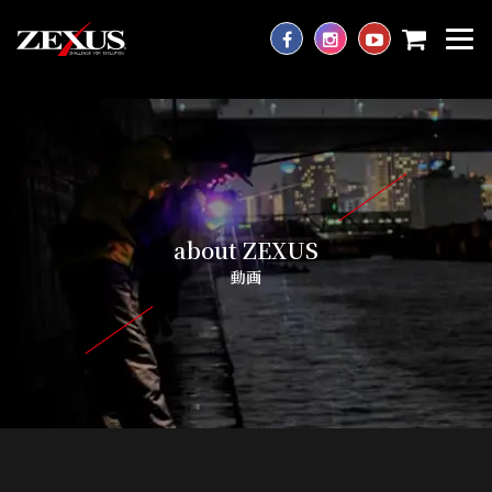
about ZEXUS
動画