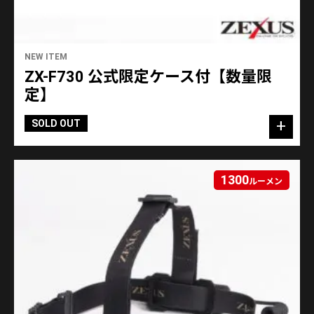
NEW ITEM
ZX-F730 公式限定ケース付【数量限
定】
SOLD OUT
1300
ルーメン