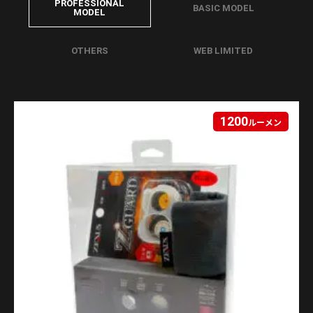
PROFESSIONAL
BASIC MODEL
MODEL
OTHERS
WEB LIMITED
1200
ルーメン