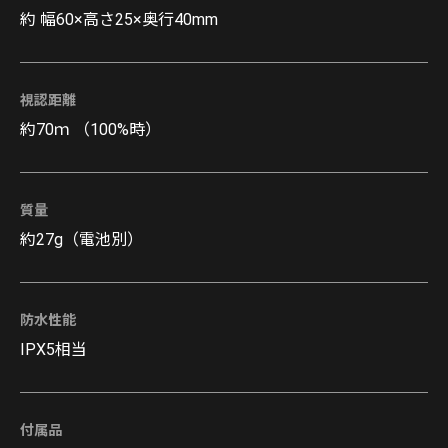
約 幅60×高さ25×奥行40mm
視認距離
約70ｍ （100%時）
質量
約27g（電池別）
防水性能
IPX5相当
付属品